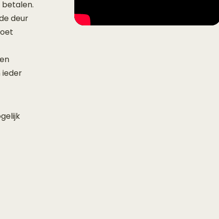
 betalen.
 de deur
moet
een
 ieder
gelijk