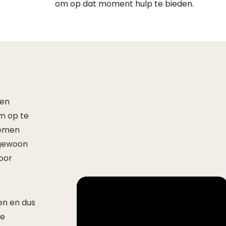
om op dat moment hulp te bieden.
een
m op te
lemen
 gewoon
voor
en en dus
de