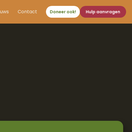
euws
Contact
Doneer ook!
Hulp aanvragen