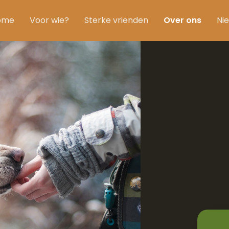
ome
Voor wie?
Sterke vrienden
Over ons
Ni