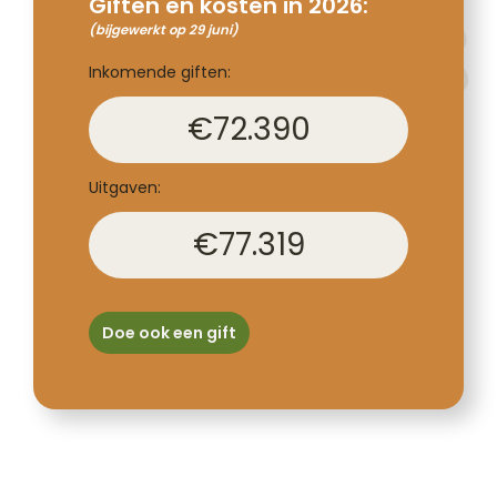
Giften en kosten in 2026:
(bijgewerkt op 29 juni)
Inkomende giften:
€
72.390
Uitgaven:
€
77.319
Doe ook een gift