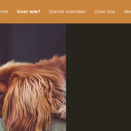
ome
Voor wie?
Sterke vrienden
Over ons
Ni