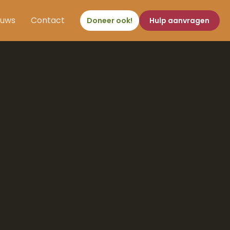
euws
Contact
Doneer ook!
Hulp aanvragen