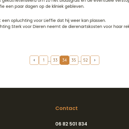
 is gekatheteriseerd om zo het blaasgruis en de eventuele versto
ffie een paar dagen op de kliniek gebleven.
 een opluchting voor Lieffie dat hij weer kan plassen.
chting Sterk voor Dieren neemt de dierenartskosten voor haar re
1
33
34
35
52
Contact
06 82 501 834