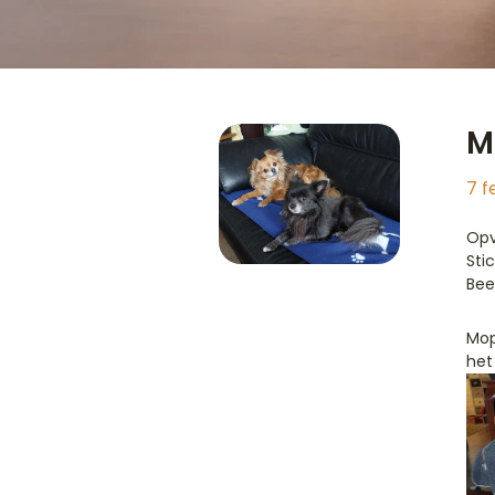
M
7 f
Opv
Sti
Bee
Mop
het