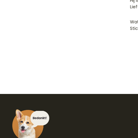
Hij
Lie
Wat
Sti