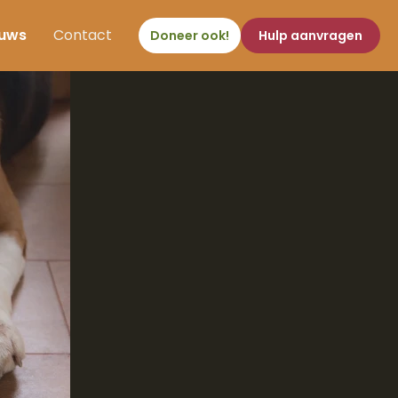
euws
Contact
Doneer ook!
Hulp aanvragen