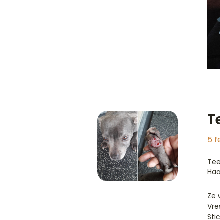
T
5 f
Tee
Haa
Ze 
Vre
Sti