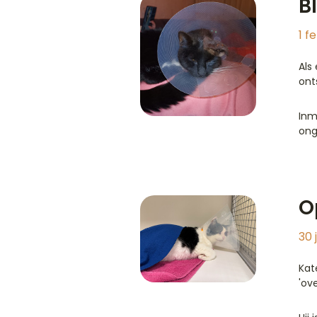
B
1 f
Als
ont
Inm
ong
O
30 
Kat
'ove