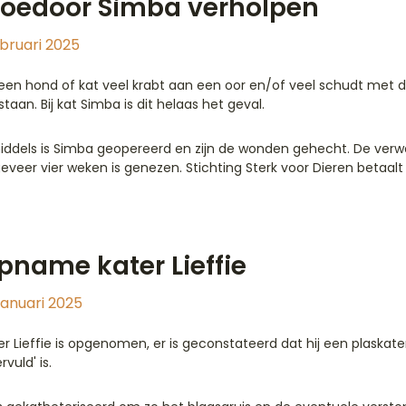
loedoor Simba verholpen
ebruari 2025
 een hond of kat veel krabt aan een oor en/of veel schudt met 
staan. Bij kat Simba is dit helaas het geval.
iddels is Simba geopereerd en zijn de wonden gehecht. De verwa
eveer vier weken is genezen. Stichting Sterk voor Dieren betaalt
pname kater Lieffie
januari 2025
er Lieffie is opgenomen, er is geconstateerd dat hij een plaskater
rvuld' is.