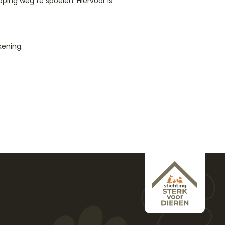
pping weg te spoelen. Hiervoor is
kening.