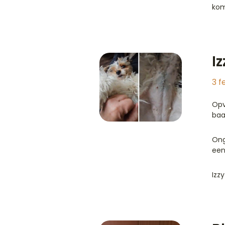
kom
Iz
3 f
Opv
baa
Ong
een
Izz