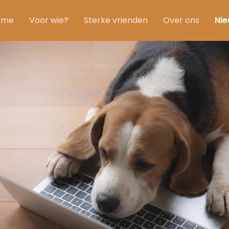
ome
Voor wie?
Sterke vrienden
Over ons
Ni